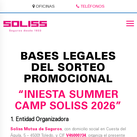
OFICINAS
TELÉFONOS
BASES LEGALES
DEL SORTEO
PROMOCIONAL
“INIESTA SUMMER
CAMP SOLISS 2026”
1. Entidad Organizadora
Soliss Mutua de Seguros
, con domicilio social en Cuesta del
Águila, 5 – 45001 Toledo, y CIF
V45000734
, organiza el presente