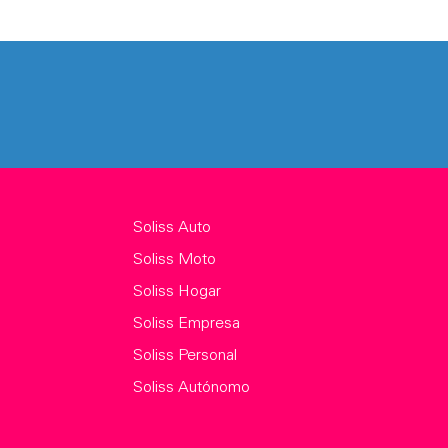
Soliss Auto
Soliss Moto
Soliss Hogar
Soliss Empresa
Soliss Personal
Soliss Autónomo