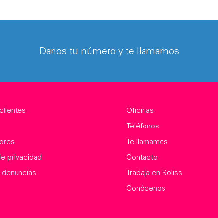
Danos tu número y te llamamos
clientes
Oficinas
Teléfonos
ores
Te llamamos
de privacidad
Contacto
 denuncias
Trabaja en Soliss
Conócenos