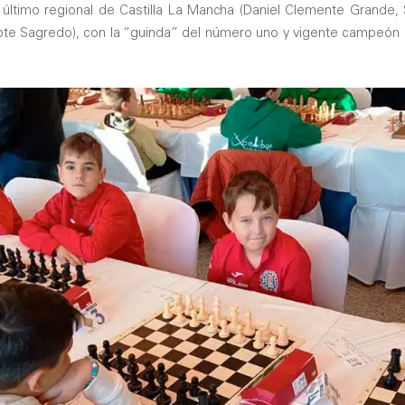
l último regional de Castilla La Mancha (Daniel Clemente Grande
cote Sagredo), con la “guinda” del número uno y vigente campeón 