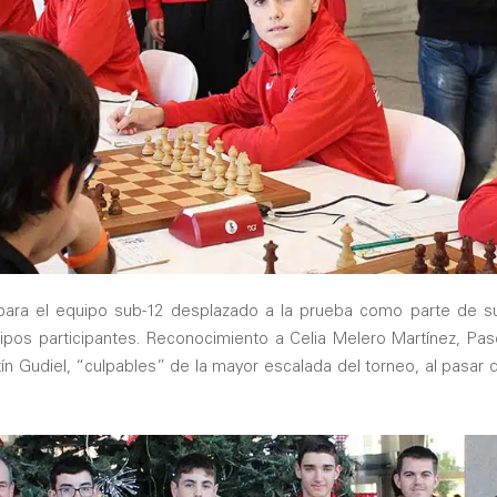
para el equipo sub-12 desplazado a la prueba como parte de su 
ipos participantes. Reconocimiento a Celia Melero Martínez, Pa
ín Gudiel, “culpables” de la mayor escalada del torneo, al pasar de l