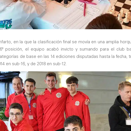
farto, en la que la clasificación final se movía en una amplia horqui
ª posición, el equipo acabó invicto y sumando para el club b
tegorías de base en las 14 ediciones disputadas hasta la fecha, tr
14 en sub-16, y de 2018 en sub-12.