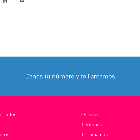
Danos tu número y te llamamos
clientes
Oficinas
Teléfonos
ores
Te llamamos