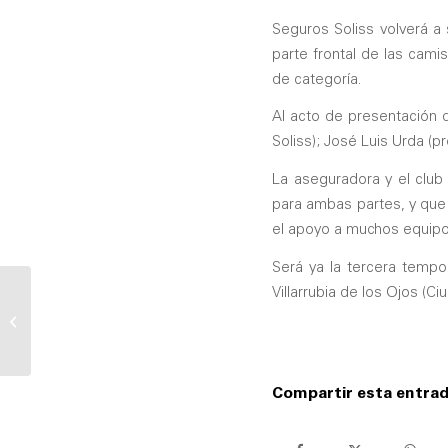
Seguros Soliss volverá a 
parte frontal de las cami
de categoría.
Al acto de presentación d
Soliss); José Luis Urda (pr
La aseguradora y el club
para ambas partes, y que
el apoyo a muchos equipos
Será ya la tercera temp
Villarrubia de los Ojos (C
Soliss contribuye a la donación de
3,8 millones de euros a Cruz Roja
para hacer...
Compartir esta entra