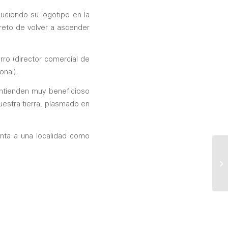
luciendo su logotipo en la
 reto de volver a ascender
rro (director comercial de
onal).
entienden muy beneficioso
estra tierra, plasmado en
nta a una localidad como
Al
se
Se