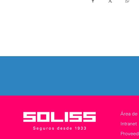
Área de 
Intranet
Proveed