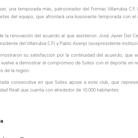
ser, una temporada más, patrocinador del Formac Villarrubia C.F, 
setas del equipo, que afrontará una ilusionante temporada con el
e la renovación del acuerdo al que asistieron: José Javier Del Ce
esidente del Villarrubia C.F.) y Pablo Asenjo (vicepresidente instituci
 mostraron su satisfacción por la continuidad del acuerdo, que 
 vuelve a demostrar el compromiso de Soliss con el deporte en nu
 de la región.
orada consecutiva en que Soliss apoye a este club, que represe
iudad Real) que cuenta con alrededor de 10.000 habitantes.
da